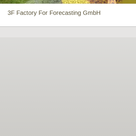
3F Factory For Forecasting GmbH